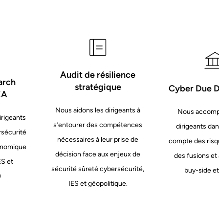
Audit de résilience
arch
stratégique
Cyber Due D
EA
Nous aidons les dirigeants à
Nous accomp
irigeants
s’entourer des compétences
dirigeants dan
rsécurité
nécessaires à leur prise de
compte des risq
conomique
décision face aux enjeux de
des fusions et 
ES et
sécurité sûreté cybersécurité,
buy-side et
)
IES et géopolitique.