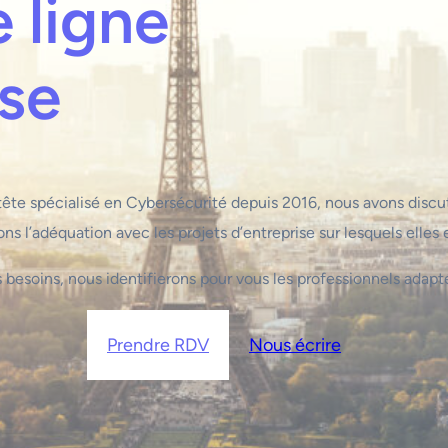
 ligne
se
ête spécialisé en Cybersécurité depuis 2016, nous avons discu
ons l’adéquation avec les projets d’entreprise sur lesquels elles et
besoins, nous identifierons pour vous les professionnels adapté
Prendre RDV
Nous écrire