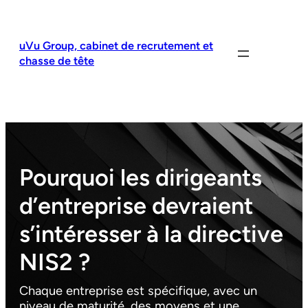
Aller
au
contenu
uVu Group, cabinet de recrutement et
chasse de tête
Pourquoi les dirigeants
d’entreprise devraient
s’intéresser à la directive
NIS2 ?
Chaque entreprise est spécifique, avec un
niveau de maturité, des moyens et une