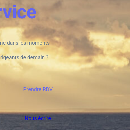
rvice
même dans les moments
 dirigeants de demain ?
Prendre RDV
Nous écrire