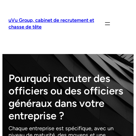
Aller
au
contenu
uVu Group, cabinet de recrutement et
chasse de tête
Pourquoi recruter des
officiers ou des officiers
généraux dans votre
entreprise ?
Chaque entreprise est spécifique, avec un
niveau de maturité, des moyens et une